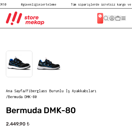
10
#güvenliğinierteleme
Tüm siparişlerde ücretsiz kargo ve ü
Ana Sayfa
/
Fiberglass Burunlu İş Ayakkabıları
/
Bermuda DMK-80
Bermuda DMK-80
2.449,90 ₺