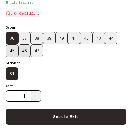
Hızlı Teslimat
Ürün Özellikleri
Beden
36
37
38
39
40
41
42
43
44
45
46
47
Standart
S1
Adet
-
+
Sepete Ekle