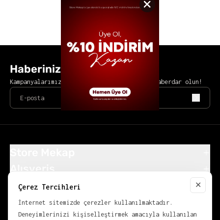
Haberiniz Olsun
Kampanyalarımızdan ve yeni ürünlerimizden haberdar olun!
Store Mekap
Alışveriş
Popüler Kategoriler
✕
Çerez Tercihleri
Close
KVKK
İnternet sitemizde çerezler kullanılmaktadır.
Deneyimlerinizi kişiselleştirmek amacıyla kullanılan