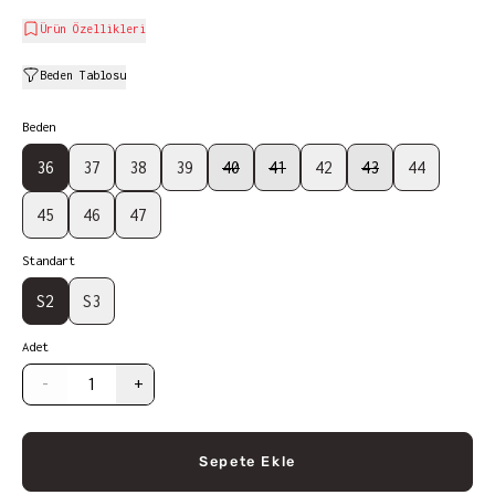
Ürün Özellikleri
Beden Tablosu
Beden
36
37
38
39
40
41
42
43
44
45
46
47
Standart
S2
S3
Adet
-
+
Sepete Ekle