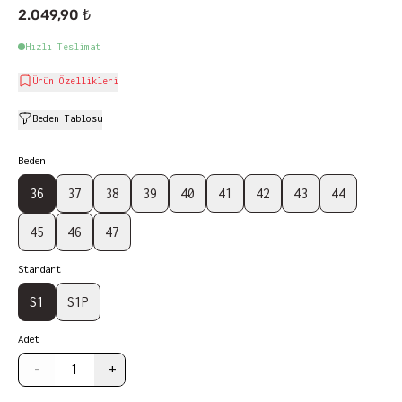
2.049,90 ₺
Hızlı Teslimat
Ürün Özellikleri
Beden Tablosu
Beden
36
37
38
39
40
41
42
43
44
45
46
47
Standart
S1
S1P
Adet
-
+