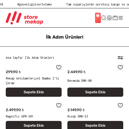
0
#güvenliğinierteleme
Tüm siparişlerde ücretsiz kargo ve üc
İlk Adım Ürünleri
Ana Sayfa
/
İlk Adım Ürünleri
299,90 ₺
2.449,90 ₺
Mekap Antibakteriyel Bambu 2'li
Bermuda DMK-80
Çorap
Sepete Ekle
Sepete Ekle
2.499,90 ₺
2.149,90 ₺
Magnific GPR-301
Windy DMK-53
Sepete Ekle
Sepete Ekle