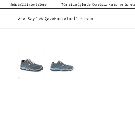
enliğinierteleme
Tüm siparişlerde ücretsiz kargo ve ücretsiz kolay 
Ana Sayfa
Mağaza
Markalar
İletişim