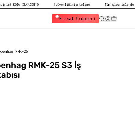
D: ILKADIM10
#güvenliğinierteleme
Tüm siparişlerde ücretsiz 
Fırsat Ürünleri
openhag RMK-25
penhag RMK-25 S3 İş
abısı