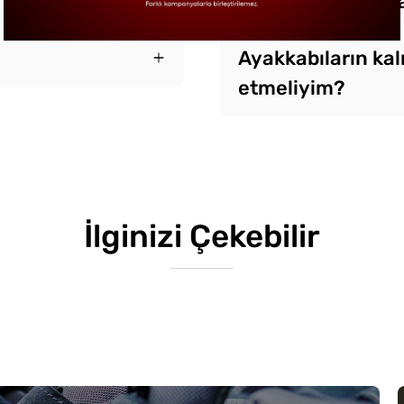
S2 ve S3 arasında
Ayakkabıların kal
etmeliyim?
İlginizi Çekebilir