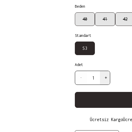
Beden
40
41
42
Standart
S3
Adet
-
+
Ücretsiz Kargo
Ücr