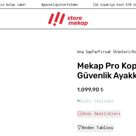
iade!
#güvenliğinierteleme
İlk siparişe özel %10 indirim! KO
Ana Sayfa
/
Fırsat Ürünleri
/
K
Mekap Pro Ko
Güvenlik Ayakk
1.099,90 ₺
Hızlı Teslimat
Ürün Özellikleri
Beden Tablosu