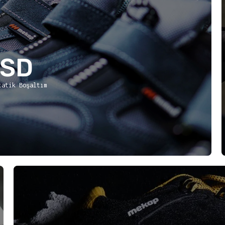
ESD
tatik Boşaltım