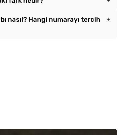
ki fark nedir?
ıbı nasıl? Hangi numarayı tercih