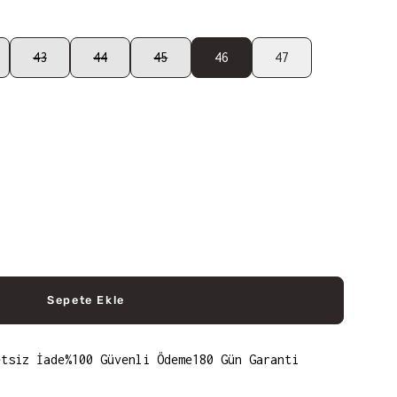
43
44
45
46
47
Sepete Ekle
etsiz İade
%100 Güvenli Ödeme
180 Gün Garanti