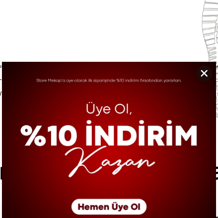
f ve esnek bir
rahatlık sağlar. İş
yenler için ideal bir
ıkça Sorulan Sorul