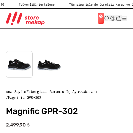
#güvenliğinierteleme
Tüm siparişlerde ücretsiz kargo ve ücr
Ana Sayfa
/
Fiberglass Burunlu İş Ayakkabıları
/
Magnific GPR-302
Magnific GPR-302
2.499,90 ₺