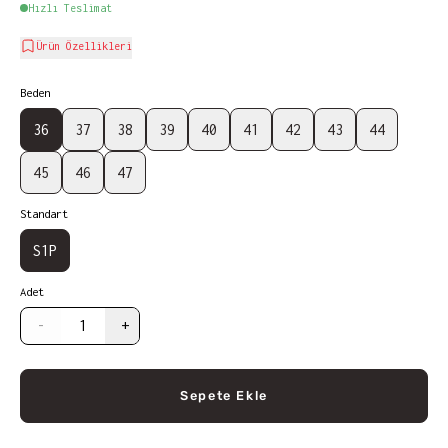
Hızlı Teslimat
Ürün Özellikleri
Beden
36
37
38
39
40
41
42
43
44
45
46
47
Standart
S1P
Adet
-
+
Sepete Ekle