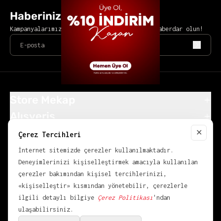
Haberiniz Olsun
Kampanyalarımızdan ve yeni ürünlerimizden haberdar olun!
Store Mekap
Alışveriş
Popüler Kategoriler
✕
Çerez Tercihleri
Close
KVKK
İnternet sitemizde çerezler kullanılmaktadır.
Deneyimlerinizi kişiselleştirmek amacıyla kullanılan
çerezler bakımından kişisel tercihlerinizi,
«kişiselleştir» kısmından yönetebilir, çerezlerle
ilgili detaylı bilgiye
Çerez Politikası
'ndan
ulaşabilirsiniz.
© 2026,
OVER POINT
.
Bir
Mekap
Markasıdır.