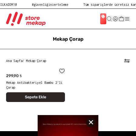
ILKADIM10
#güvenliğinierteleme
Tüm siparişlerde ücretsiz kar
Mekap Çorap
Ana Sayfa
/
Mekap Çorap
299,90 ₺
Mekap Antibakteriyel Bambu 2'li
Çorap
Sepete Ekle