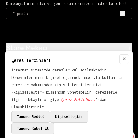
Kampanyalarımızdan ve yeni ürünlerimizden haberdar olun!
Store Mekap
Alışveriş
✕
Çerez Tercihleri
Close
Popüler Kategoriler
İnternet sitemizde çerezler kullanılmaktadır.
KVKK
Deneyimlerinizi kişiselleştirmek amacıyla kullanılan
çerezler bakımından kişisel tercihlerinizi,
«kişiselleştir» kısmından yönetebilir, çerezlerle
ilgili detaylı bilgiye
Çerez Politikası
'ndan
ulaşabilirsiniz.
Tümünü Reddet
Kişiselleştir
© 2026,
OVER POINT
.
Bir
Mekap
Markasıdır.
Tümünü Kabul Et