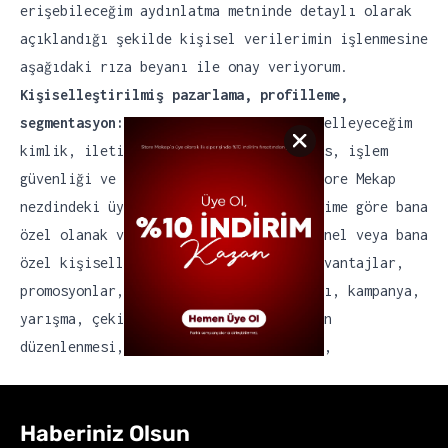
erişebileceğim aydınlatma metninde detaylı olarak
açıklandığı şekilde kişisel verilerimin işlenmesine
aşağıdaki rıza beyanı ile onay veriyorum.
Kişiselleştirilmiş pazarlama, profilleme,
segmentasyon:
Mevcut veya ileride güncelleyeceğim
kimlik, iletişim, müşteri işlem, finans, işlem
güvenliği ve pazarlama verilerimin; Store Mekap
nezdindeki üyeliklerim ve alışverişlerime göre bana
özel olanak ve teklifler sunulması, genel veya bana
özel kişiselleştirilmiş kampanyalar, avantajlar,
promosyonlar, reklamların oluşturulması, kampanya,
yarışma, çekiliş ve diğer etkinliklerin
düzenlenmesi, segmentasyon, profilleme,
Haberiniz Olsun