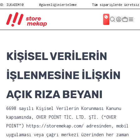
D: ILKADIM10
#güvenliğinierteleme
Tüm siparişlerde ücretsiz 
KİŞİSEL VERİLERİN
İŞLENMESİNE İLİŞKİN
AÇIK RIZA BEYANI
6698 sayılı Kişisel Verilerin Korunması Kanunu
kapsamında, OVER POİNT TİC. LTD. ŞTİ. (“OVER
POİNT”)
https://storemekap.com/
adresinden, mobil
uygulaması veya çağrı merkezi üzerinden her zaman