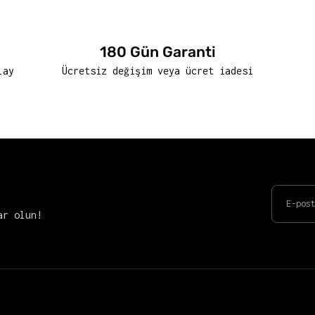
180 Gün Garanti
lay
Ücretsiz değişim veya ücret iadesi
ar olun!