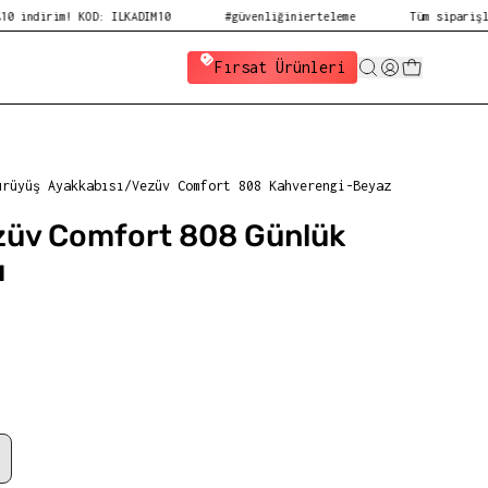
im! KOD: ILKADIM10
#güvenliğinierteleme
Tüm siparişlerde ücr
Fırsat Ürünleri
ürüyüş Ayakkabısı
/
Vezüv Comfort 808 Kahverengi-Beyaz
üv Comfort 808 Günlük
ı