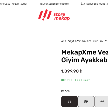
kolay iade!
#güvenliğinierteleme
İlk siparişe özel %10 indir
Ana Sayfa
/
Sneakers Günlük Y
MekapXme Vez
Giyim Ayakkab
1.099,90 ₺
Hızlı Teslimat
Beden
38
39
44