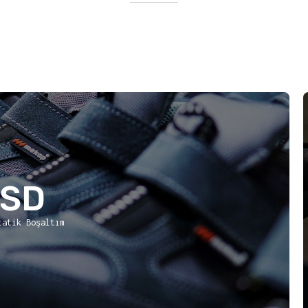
ESD
tatik Boşaltım