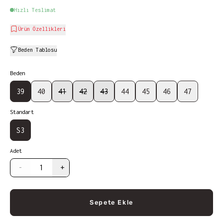
Hızlı Teslimat
Ürün Özellikleri
Beden Tablosu
Beden
39
40
41
42
43
44
45
46
47
Standart
S3
Adet
-
+
Sepete Ekle