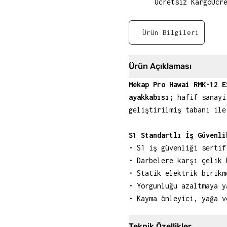
Ücretsiz Kargo
Ücr
Ürün Bilgileri
Ürün Açıklaması
Mekap Pro Hawai RMK-12 E
ayakkabısı;
hafif sanayi,
geliştirilmiş tabanı ile
S1 Standartlı İş Güvenli
• S1 iş güvenliği sertif
• Darbelere karşı çelik 
• Statik elektrik birikm
• Yorgunluğu azaltmaya y
• Kayma önleyici, yağa v
Teknik Özellikler