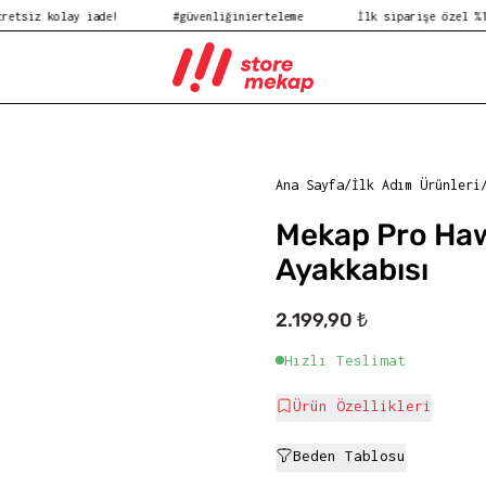
ay iade!
#güvenliğinierteleme
İlk siparişe özel %10 indirim!
Ana Sayfa
/
İlk Adım Ürünleri
Mekap Pro Haw
Ayakkabısı
2.199,90 ₺
Hızlı Teslimat
Ürün Özellikleri
Beden Tablosu