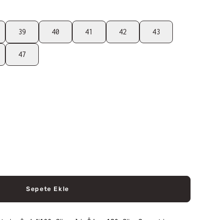
39
40
41
42
43
47
Sepete Ekle