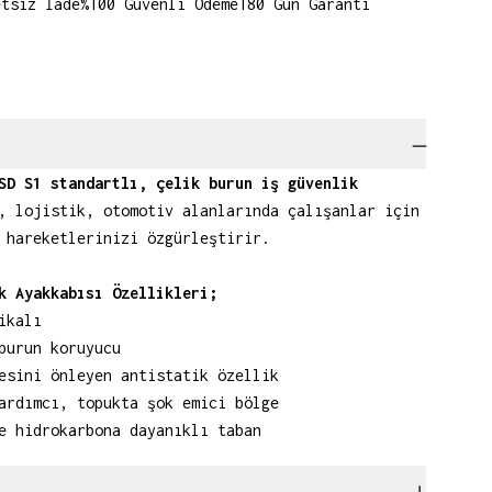
etsiz İade
%100 Güvenli Ödeme
180 Gün Garanti
SD S1 standartlı, çelik burun iş güvenlik
 lojistik, otomotiv alanlarında çalışanlar için
 hareketlerinizi özgürleştirir.
k Ayakkabısı Özellikleri;
ikalı
burun koruyucu
esini önleyen antistatik özellik
ardımcı, topukta şok emici bölge
e hidrokarbona dayanıklı taban