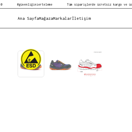
#güvenliğinierteleme
Tüm siparişlerde ücretsiz kargo ve ücretsiz kol
Ana Sayfa
Mağaza
Markalar
İletişim