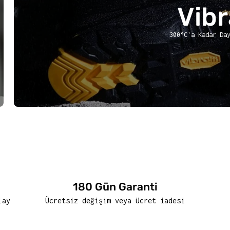
Vib
300°C'a Kadar Da
180 Gün Garanti
lay
Ücretsiz değişim veya ücret iadesi