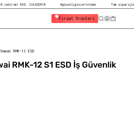
 KOD: ILKADIM10
#güvenliğinierteleme
Tüm siparişlerde ücrets
Fırsat Ürünleri
/
Hawai RMK-12 ESD
ai RMK-12 S1 ESD İş Güvenlik