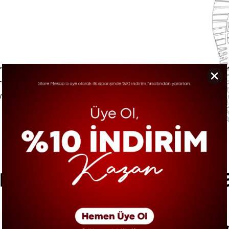
f ve esnek bir
rahatlık sağlar. İş
yenler için ideal bir
ıkça Sorulan Sorul
S1 ve S1P standar