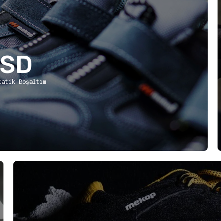
ESD
tatik Boşaltım