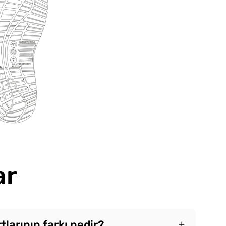
ar
tlarının farkı nedir?