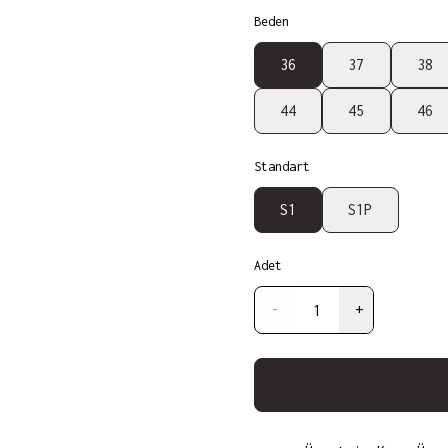
Beden
36
37
38
44
45
46
Standart
S1
S1P
Adet
-
+