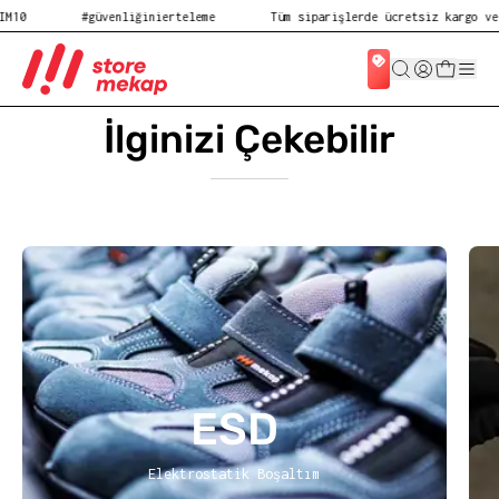
M10
#güvenliğinierteleme
Tüm siparişlerde ücretsiz kargo ve 
İlginizi Çekebilir
ESD
Elektrostatik Boşaltım