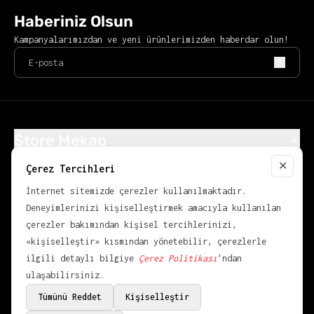
Haberiniz Olsun
Kampanyalarımızdan ve yeni ürünlerimizden haberdar olun!
Store Mekap
Alışveriş
✕
Çerez Tercihleri
Close
Popüler Kategoriler
İnternet sitemizde çerezler kullanılmaktadır.
KVKK
Deneyimlerinizi kişiselleştirmek amacıyla kullanılan
çerezler bakımından kişisel tercihlerinizi,
«kişiselleştir» kısmından yönetebilir, çerezlerle
ilgili detaylı bilgiye
Çerez Politikası
'ndan
ulaşabilirsiniz.
Tümünü Reddet
Kişiselleştir
© 2026,
OVER POINT
.
Bir
Mekap
Markasıdır.