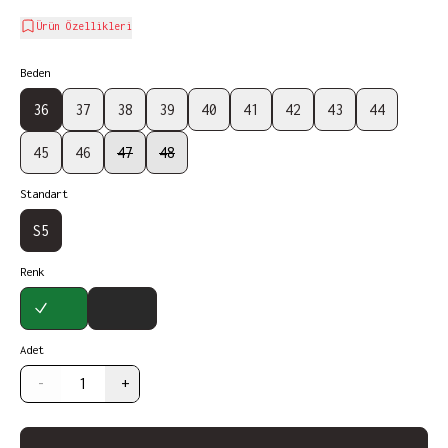
Ürün Özellikleri
Beden
36
37
38
39
40
41
42
43
44
45
46
47
48
Standart
S5
Renk
Haki
Siyah
Adet
-
+