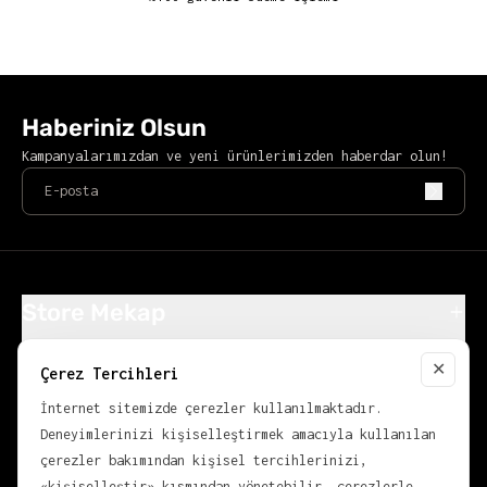
Haberiniz Olsun
Kampanyalarımızdan ve yeni ürünlerimizden haberdar olun!
Store Mekap
Alışveriş
✕
Çerez Tercihleri
Popüler Kategoriler
Close
İnternet sitemizde çerezler kullanılmaktadır.
KVKK
Deneyimlerinizi kişiselleştirmek amacıyla kullanılan
çerezler bakımından kişisel tercihlerinizi,
«kişiselleştir» kısmından yönetebilir, çerezlerle