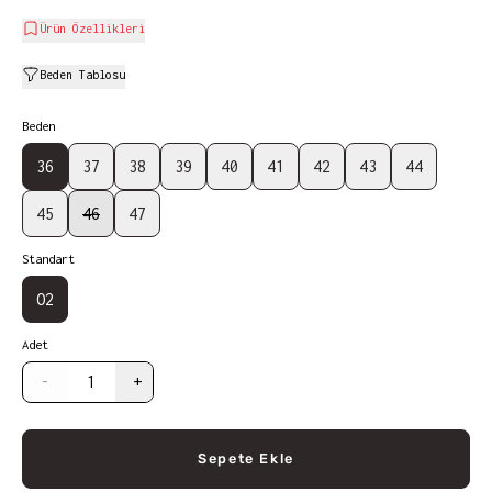
Ürün Özellikleri
Beden Tablosu
Beden
36
37
38
39
40
41
42
43
44
45
46
47
Standart
O2
Adet
-
+
Sepete Ekle